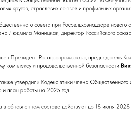
шедшем в Общественной палате России, также участ
овых кругов, отраслевых союзов и профильных органи
щественного совета при Россельхознадзоре нового 
ана Людмила Маницкая, директор Российского союз
вошел Президент Росагропромсоюза, председатель К
у комплексу и продовольственной безопасности
Вик
также утвердили Кодекс этики члена Общественного 
 и план работы на 2025 год.
 в обновленном составе действуют до 18 июня 2028