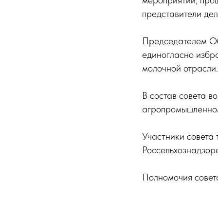
мероприятии, про
представители дел
Председателем Об
единогласно избр
молочной отрасли.
В состав совета 
агропромышленном
Участники совета 
Россельхознадзоре
Полномочия совета