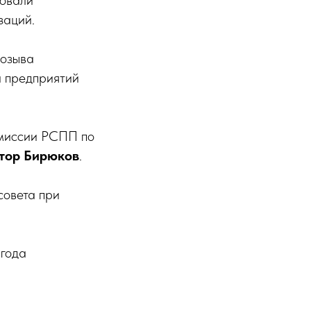
вовали
заций.
созыва
а предприятий
омиссии РСПП по
тор Бирюков
.
совета при
 года